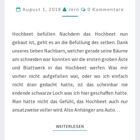
–
Kommentare
August 1, 2018
Jörn
0 Kommentare
TEIL
2,
BEFÜLLUNG
Hochbeet befüllen Nachdem das Hochbeet nun
gebaut ist, geht es an die Befüllung des selben. Dank
unseres lieben Nachbarn, welcher gerade seine Bäume
am schneiden war konnten wir die ersten groben Äste
und Blattwerk in das Hochbeet werfen. Was mir
vorher nicht aufgefallen war, oder wo ich einfach
nicht dran gedacht hatte, ist das scheinbar nie
endende schwarze Loch was ich hier geschaffen hatte.
Man hatte nicht das Gefühl, das Hochbeet auch nur
ansatzweise voller wird. Also Anhänger ans Auto…
WEITERLESEN
WEITERLESEN