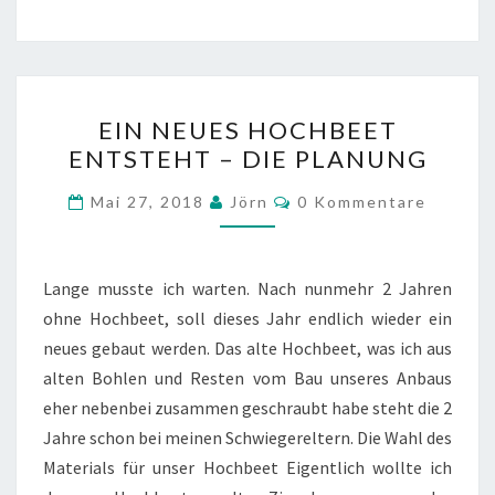
EIN
EIN NEUES HOCHBEET
NEUES
ENTSTEHT – DIE PLANUNG
HOCHBEET
ENTSTEHT
Kommentare
Mai 27, 2018
Jörn
0 Kommentare
–
DIE
PLANUNG
Lange musste ich warten. Nach nunmehr 2 Jahren
ohne Hochbeet, soll dieses Jahr endlich wieder ein
neues gebaut werden. Das alte Hochbeet, was ich aus
alten Bohlen und Resten vom Bau unseres Anbaus
eher nebenbei zusammen geschraubt habe steht die 2
Jahre schon bei meinen Schwiegereltern. Die Wahl des
Materials für unser Hochbeet Eigentlich wollte ich