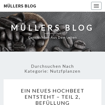
MÜLLERS BLOG
Togg
navig
MÜLLERS BLOG
Geschichten Aus Dem Leben
Durchsuchen Nach
Kategorie:
Nutzfplanzen
EIN
EIN NEUES HOCHBEET
NEUES
ENTSTEHT – TEIL 2,
HOCHBEET
BEFÜLLUNG
ENTSTEHT