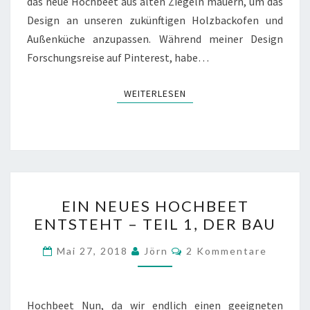
das neue Hochbeet aus alten Ziegeln mauern, um das
Design an unseren zukünftigen Holzbackofen und
Außenküche anzupassen. Während meiner Design
Forschungsreise auf Pinterest, habe…
WEITERLESEN
WEITERLESEN
EIN
EIN NEUES HOCHBEET
NEUES
ENTSTEHT – TEIL 1, DER BAU
HOCHBEET
ENTSTEHT
Kommentare
Mai 27, 2018
Jörn
2 Kommentare
–
TEIL
1,
Hochbeet Nun, da wir endlich einen geeigneten